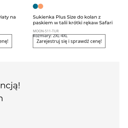
iaty na
Sukienka Plus Size do kolan z
paskiem w talii krótki rękaw Safari
MOON-511-TUR
Rozmiary: 2XL-4XL
enę!
Zarejestruj się i sprawdź cenę!
ncją!
n