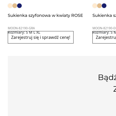
Sukienka szyfonowa w kwiaty ROSE
Sukienka s
MOON-82190-GRA
MOON-82190-E
Rozmiary: S M L XL
Rozmiary: S M
Zarejestruj się i sprawdź cenę!
Zarejestru
Bądź