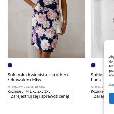
Aby
do 
tec
prz
Sukienka kwiecista z krótkim
Sukienka w
wyc
rękawkiem Miss
Look
Za
MOON-82192A-SUKIENKA
MOON-757-SUK
Rozmiary: M L XL 2XL 3XL
Rozmiary: 2XL
Zarejestruj się i sprawdź cenę!
Zarejestru