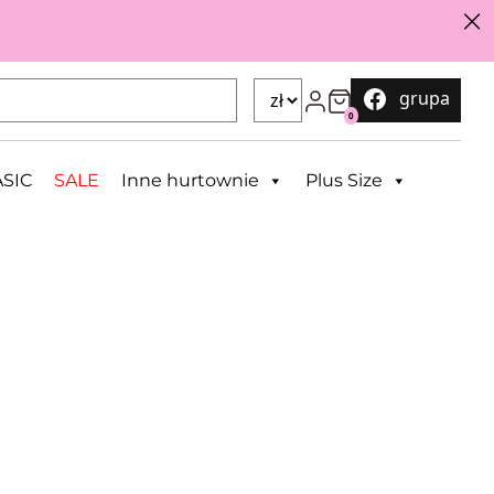
grupa
0
SIC
SALE
Inne hurtownie
Plus Size