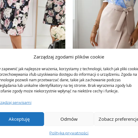
Zarządzaj zgodami plików cookie
 zapewnić jak najlepsze wrażenia, korzystamy z technologii, takich jak pliki cooki
przechowywania i/lub uzyskiwania dostępu do informacji o urządzeniu. Zgoda na 
hnologie pozwoli nam przetwarzać dane, takie jak zachowanie podczas
eglądania lub unikalne identyfikatory na tej stronie. Brak wyrażenia zgody lub
 kwiaty Plus Size Cute
Sukienka z kopertowym d
ofanie zgody może niekorzystnie wpłynąć na niektóre cechy i funkcje.
paskiem w talii
rządzaj serwisami
IENKA
MOON-82193-NIE
 3XL 4XL
Rozmiary: S M L XL
j się i sprawdź cenę!
Zarejestruj się i sprawdź c
Akceptuję
Odmów
Zobacz preferencj
Polityka prywatności