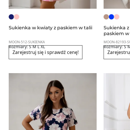
Sukienka w kwiaty z paskiem w talii
Sukienka 
paskiem w t
MOON-512-SUKIENKA
MOON-82193-S
Rozmiary: S M L XL
Rozmiary: S M
Zarejestruj się i sprawdź cenę!
Zarejestru