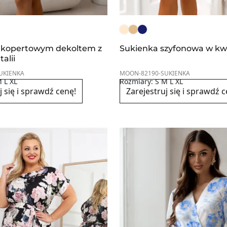
z kopertowym dekoltem z
Sukienka szyfonowa w kw
alii
UKIENKA
MOON-82190-SUKIENKA
 L XL
Rozmiary: S M L XL
j się i sprawdź cenę!
Zarejestruj się i sprawdź c