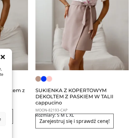
e,
te
ekoltem z
SUKIENKA Z KOPERTOWYM
DEKOLTEM Z PASKIEM W TALII
cappucino
MOON-82193-CAP
Rozmiary: S M L XL
enę!
e
Zarejestruj się i sprawdź cenę!