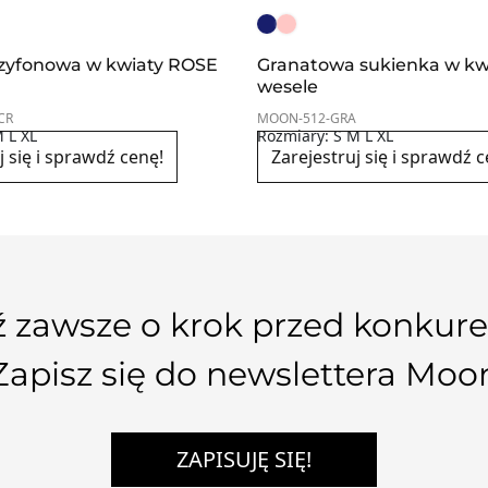
zyfonowa w kwiaty ROSE
Granatowa sukienka w kw
wesele
CR
MOON-512-GRA
 L XL
Rozmiary: S M L XL
j się i sprawdź cenę!
Zarejestruj się i sprawdź c
 zawsze o krok przed konkure
Zapisz się do newslettera Moo
ZAPISUJĘ SIĘ!