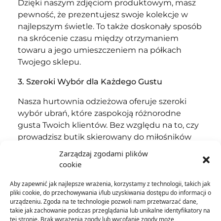
Dzięki naszym zdjęciom produktowym, masz
pewność, że prezentujesz swoje kolekcje w
najlepszym świetle. To także doskonały sposób
na skrócenie czasu między otrzymaniem
towaru a jego umieszczeniem na półkach
Twojego sklepu.
3. Szeroki Wybór dla Każdego Gustu
Nasza hurtownia odzieżowa oferuje szeroki
wybór ubrań, które zaspokoją różnorodne
gusta Twoich klientów. Bez względu na to, czy
prowadzisz butik skierowany do miłośników
streetwearu, eleganckiej klasyki czy też
Zarządzaj zgodami plików
modowej ekstrawagancji – mamy coś
cookie
specjalnie dla Ciebie. Nasze kolekcje są
Aby zapewnić jak najlepsze wrażenia, korzystamy z technologii, takich jak
starannie wyselekcjonowane, aby sprostać
pliki cookie, do przechowywania i/lub uzyskiwania dostępu do informacji o
oczekiwaniom klientów o różnych
urządzeniu. Zgoda na te technologie pozwoli nam przetwarzać dane,
upodobaniach.
takie jak zachowanie podczas przeglądania lub unikalne identyfikatory na
tej stronie. Brak wyrażenia zgody lub wycofanie zgody może