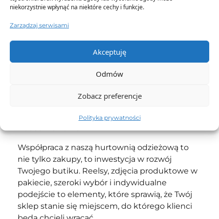
4. Indywidualne Podejście do Klienta
niekorzystnie wpłynąć na niektóre cechy i funkcje.
Zarządzaj serwisami
Rozumiemy, że każdy butik ma swoją
niepowtarzalną tożsamość. Dlatego oferujemy
elastyczność i indywidualne podejście do
Akceptuję
każdego klienta. Chcemy, abyś czuł się jak
partner, nie tylko klient. Nasi przedstawiciele
Odmów
handlowi są gotowi odpowiedzieć na Twoje
Zobacz preferencje
pytania, służyć pomocą i dostosować ofertę do
specyfiki Twojego butiku.
Polityka prywatności
Podsumowanie
Współpraca z naszą hurtownią odzieżową to
nie tylko zakupy, to inwestycja w rozwój
Twojego butiku. Reelsy, zdjęcia produktowe w
pakiecie, szeroki wybór i indywidualne
podejście to elementy, które sprawią, że Twój
sklep stanie się miejscem, do którego klienci
będą chcieli wracać.