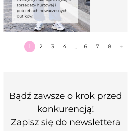
sprzedaży hurtowej i
potrzebach nowoczesnych
butików.
1
2
3
4
6
7
8
→
…
Bądź zawsze o krok przed
konkurencją!
Zapisz się do newslettera