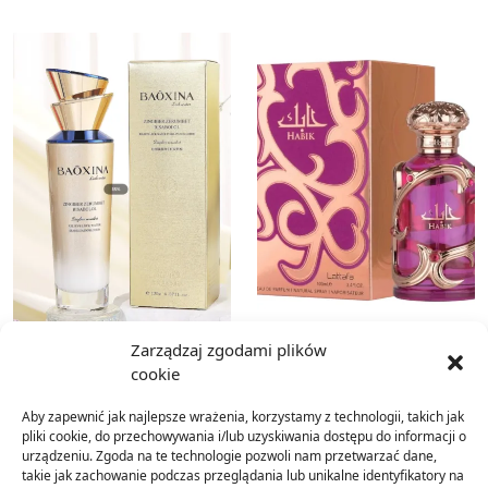
Zarządzaj zgodami plików
cookie
Perfumy Damskie 100ml
ESENCJA DO TWARZY
Aby zapewnić jak najlepsze wrażenia, korzystamy z technologii, takich jak
pliki cookie, do przechowywania i/lub uzyskiwania dostępu do informacji o
Zarejestruj się i sprawdź
urządzeniu. Zgoda na te technologie pozwoli nam przetwarzać dane,
Zarejestruj się i sprawdź
cenę!
takie jak zachowanie podczas przeglądania lub unikalne identyfikatory na