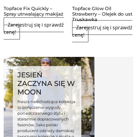
Topface Fix Quickly –
Topface Glow Oil
Spray utrwalający makijaż
Strawberry – Olejek do ust
Truskawka
Zarejestruj się i sprawdź
Zarejestruj się i sprawdź
cenę!
cenę!
JESIEŃ
ZACZYNA SIĘ W
MOON
Nasza nadchodząca kolekcja
to połączenie wygody,
ponadczasowego stylu i
starannie dopracowanych
fasonów. Jako polski
producent odzieży damskiej
tworzymy kolekcje z myślą o