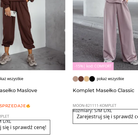
-15%| kod: COMFORT
każ wszystkie
pokaż wszystkie
asełko Maslove
Komplet Masełko Classic
MOON-821111-KOMPLET
 SPRZEDAJE
Rozmiary: S/M L/XL
Zarejestruj się i sprawdź c
PLET
M L/XL
j się i sprawdź cenę!