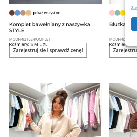
Za
pokaż wszystkie
Komplet bawełniany z naszywką
Bluzka bas
STYLE
MOON-82162-KOMPLET
MOON-821153-
Rozmiary: S M L XL
Rozmiary: U
Zarejestruj się i sprawdź cenę!
Zarejestru