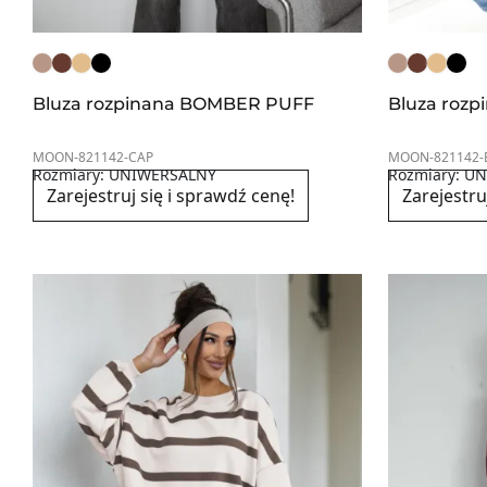
Bluza rozpinana BOMBER PUFF
Bluza roz
MOON-821142-CAP
MOON-821142-
Rozmiary: UNIWERSALNY
Rozmiary: U
Zarejestruj się i sprawdź cenę!
Zarejestru