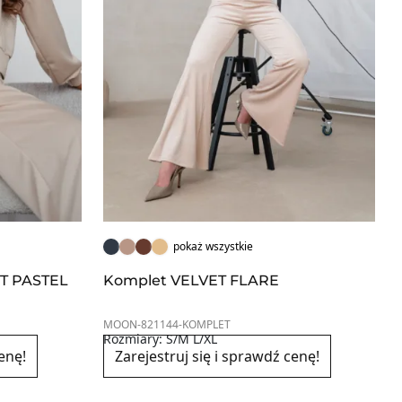
pokaż wszystkie
T PASTEL
Komplet VELVET FLARE
MOON-821144-KOMPLET
Rozmiary: S/M L/XL
enę!
Zarejestruj się i sprawdź cenę!