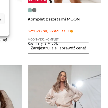
BESTSELLER
e
neck
Komplet z szortami MOON
SZYBKO SIĘ SPRZEDAJE
enę!
MOON-VE52-KOMPLET
Rozmiary: S M L XL
Zarejestruj się i sprawdź cenę!