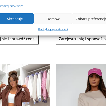
rządzaj serwisami
pokaż wszystkie
Akceptuję
Odmów
Zobacz preferencj
ic w prążek
Bluzka basic w prążek V-
Polityka prywatności
BLUZKA
MOON-821154-BLUZKA
NIWERSALNY
Rozmiary: UNIWERSALNY
j się i sprawdź cenę!
Zarejestruj się i sprawdź c