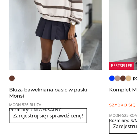
BESTSELLER
po
Bluza bawełniana basic w paski
Komplet M
Monsi
MOON-526-BLUZA
SZYBKO SIĘ
Rozmiary: UNIWERSALNY
Zarejestruj się i sprawdź cenę!
MOON-525-KOM
Rozmiary: S/
Zarejestru