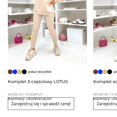
pokaż wszystkie
po
Komplet 3-częściowy LOTUS
Komplet s
MOON-VE114-KOMPLET
MOON-VE115-K
Rozmiary: UNIWERSALNY
Rozmiary: U
Zarejestruj się i sprawdź cenę!
Zarejestru