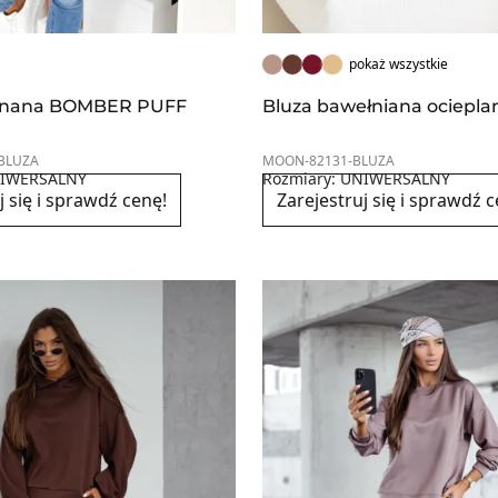
pokaż wszystkie
pinana BOMBER PUFF
Bluza bawełniana ociepla
BLUZA
MOON-82131-BLUZA
NIWERSALNY
Rozmiary: UNIWERSALNY
j się i sprawdź cenę!
Zarejestruj się i sprawdź c