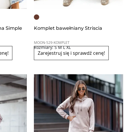
na Simple
Komplet bawełniany Striscia
MOON-529-KOMPLET
Rozmiary: S M L XL
enę!
Zarejestruj się i sprawdź cenę!