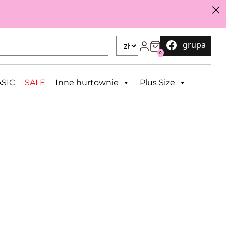
grupa
0
SIC
SALE
Inne hurtownie
Plus Size