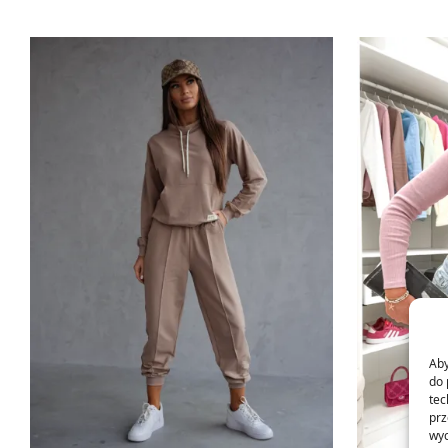
Aby
do 
tec
prz
wyc