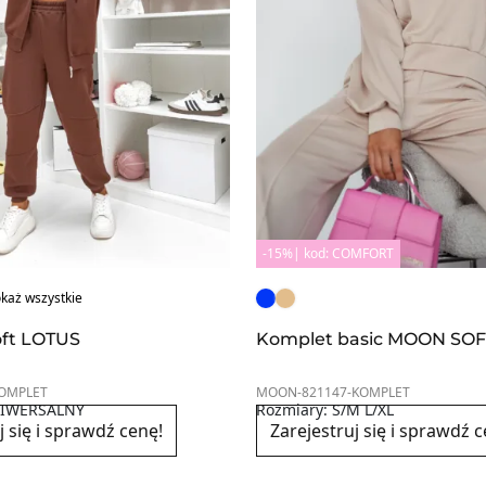
-15%| kod: COMFORT
każ wszystkie
oft LOTUS
Komplet basic MOON SOF
OMPLET
MOON-821147-KOMPLET
NIWERSALNY
Rozmiary: S/M L/XL
j się i sprawdź cenę!
Zarejestruj się i sprawdź c