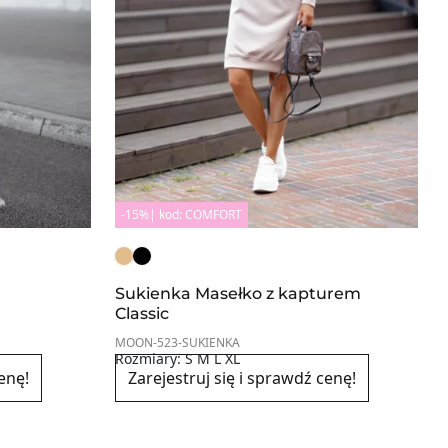
-15%| kod: COMFORT
Sukienka Masełko z kapturem
Classic
MOON-523-SUKIENKA
Rozmiary: S M L XL
enę!
Zarejestruj się i sprawdź cenę!