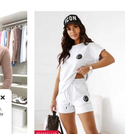
e,
te