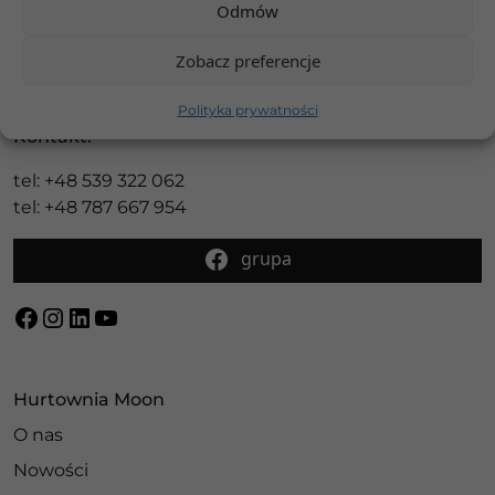
Odmów
Adres:
Zobacz preferencje
ul. Nadrzeczna 16 GD1 box B21A
05-552 Wólka Kosowska
Polityka prywatności
Kontakt:
tel: +48 539 322 062
tel: +48 787 667 954
grupa
Facebook
Instagram
LinkedIn
YouTube
Hurtownia Moon
O nas
Nowości