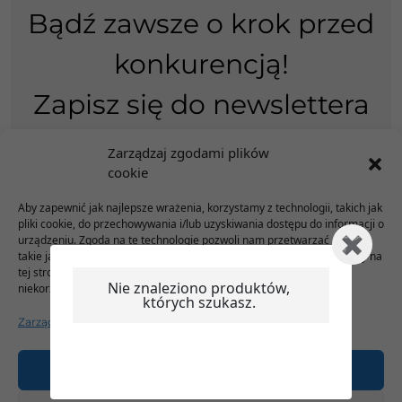
Bądź zawsze o krok przed
konkurencją!
Zapisz się do newslettera
Moon
Zarządzaj zgodami plików
cookie
Aby zapewnić jak najlepsze wrażenia, korzystamy z technologii, takich jak
ZAPISUJĘ SIĘ!
pliki cookie, do przechowywania i/lub uzyskiwania dostępu do informacji o
urządzeniu. Zgoda na te technologie pozwoli nam przetwarzać dane,
takie jak zachowanie podczas przeglądania lub unikalne identyfikatory na
tej stronie. Brak wyrażenia zgody lub wycofanie zgody może
Nie znaleziono produktów,
niekorzystnie wpłynąć na niektóre cechy i funkcje.
których szukasz.
Zarządzaj serwisami
Akceptuję