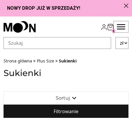
Przejdź do zawartości
0
Strona główna
>
Plus Size
> Sukienki
Sukienki
Sortuj
Filtrowanie