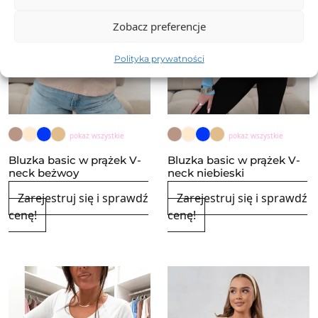
Zobacz preferencje
Polityka prywatności
pokaż wszystkie
pokaż wszystkie
Bluzka basic w prążek V-
Bluzka basic w prążek V-
neck beżwoy
neck niebieski
Zarejestruj się i sprawdź
Zarejestruj się i sprawdź
cenę!
cenę!