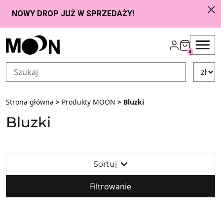
Przejdź do zawartości
0
Strona główna
>
Produkty MOON
> Bluzki
Bluzki
Sortuj
Filtrowanie