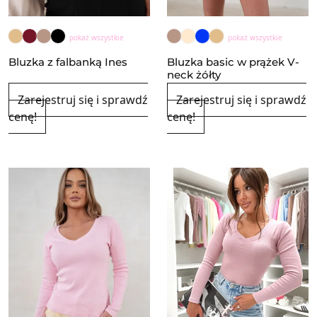
pokaż wszystkie
pokaż wszystkie
Bluzka z falbanką Ines
Bluzka basic w prążek V-
neck żółty
Zarejestruj się i sprawdź
Zarejestruj się i sprawdź
cenę!
cenę!