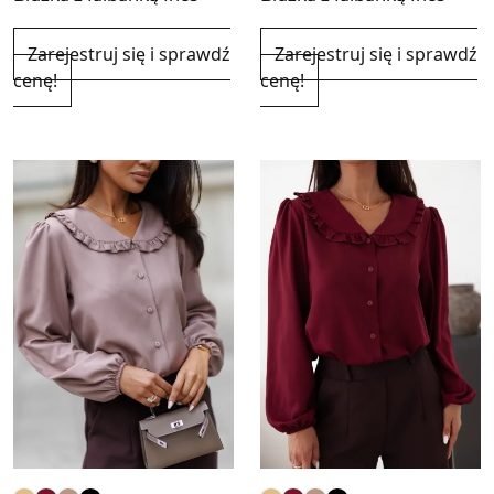
Zarejestruj się i sprawdź
Zarejestruj się i sprawdź
cenę!
cenę!