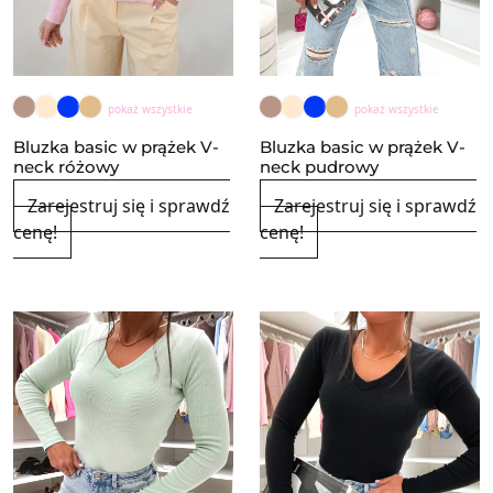
pokaż wszystkie
pokaż wszystkie
Bluzka basic w prążek V-
Bluzka basic w prążek V-
neck różowy
neck pudrowy
Zarejestruj się i sprawdź
Zarejestruj się i sprawdź
cenę!
cenę!