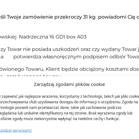
Jeśli Twoje zamówienie przekroczy 31 kg powiadomi Cię 
owskiej Nadrzeczna 16 GD1 box A03
 czy Towar nie posiada uszkodzeń oraz czy wydany Towa
ona potwierdza własnoręcznym podpisem odbiór Towa
wionego Towaru, Klient będzie obciążony kosztami dost
ia zamówionego towaru.
Zarządzaj zgodami plików cookie
 zapewnić jak najlepsze wrażenia, korzystamy z technologii, takich jak pliki cooki
przechowywania i/lub uzyskiwania dostępu do informacji o urządzeniu. Zgoda na 
hnologie pozwoli nam przetwarzać dane, takie jak zachowanie podczas
eglądania lub unikalne identyfikatory na tej stronie. Brak wyrażenia zgody lub
ofanie zgody może niekorzystnie wpłynąć na niektóre cechy i funkcje.
 zawsze o krok przed konkure
rządzaj serwisami