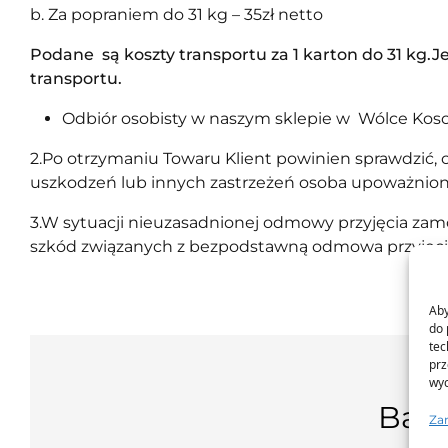
b. Za popraniem do 31 kg – 35zł netto
Podane są koszty transportu za 1 karton do 31 kg.
transportu.
Odbiór osobisty w naszym sklepie w Wólce Kos
2.Po otrzymaniu Towaru Klient powinien sprawdzić,
uszkodzeń lub innych zastrzeżeń osoba upoważni
3.W sytuacji nieuzasadnionej odmowy przyjęcia zamó
szkód związanych z bezpodstawną odmowa przyjęc
Aby
do 
tec
prz
wyc
Bądź
Za