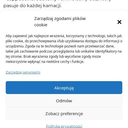
pasuje do każdej karnacji.
•
Czekolada:
Głęboki brąz, który dodaje stylizacji
Zarządzaj zgodami plików
elegancji i klasy.
cookie
•
Klasyczna czerń:
Ponadczasowy i zawsze modny
Aby zapewnić jak najlepsze wrażenia, korzystamy z technologii, takich jak
pliki cookie, do przechowywania i/lub uzyskiwania dostępu do informacji o
kolor, który jest absolutnym must-have w każdej
urządzeniu. Zgoda na te technologie pozwoli nam przetwarzać dane,
garderobie.
takie jak zachowanie podczas przeglądania lub unikalne identyfikatory na
tej stronie. Brak wyrażenia zgody lub wycofanie zgody może
Wspieramy Twój biznes
niekorzystnie wpłynąć na niektóre cechy i funkcje.
W E-moon wierzymy, że sukces naszych klientów to
Zarządzaj serwisami
nasz sukces. Dlatego, poza dostarczaniem wysokiej
jakości produktów, oferujemy również wsparcie w ich
Akceptuję
sprzedaży. Kupując u nas, otrzymujesz dostęp
do
profesjonalnych zdjęć produktowych oraz
Odmów
nagrań
, które możesz wykorzystać na swojej stronie
internetowej, w mediach społecznościowych i w
Zobacz preferencje
reklamach. Dzięki temu możesz łatwo i efektywnie
promować nowości, oszczędzając czas i pieniądze na
Polityka prywatności