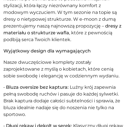
stylizacji, która łączy niezrównany komfort z
modowym wyczuciem. W tym sezonie na topie są
dresy o nietypowej strukturze. W e-moon z dumą
prezentujemy naszą najnowszą propozycję –
dresy z
materiału o strukturze wafla
, które z pewnością
podbiją serca Twoich klientek.
Wyjątkowy design dla wymagających
Nasze dwuczęściowe komplety zostały
zaprojektowane z myślą o kobietach, które cenią
sobie swobodę i elegancję w codziennym wydaniu.
•
Bluza
oversize
bez kaptura:
Luźny krój zapewnia
pełną swobodę ruchów i pasuje do każdej sylwetki.
Brak kaptura dodaje całości subtelności i sprawia, że
bluza idealnie nadaje się do noszenia nie tylko na
sportowo.
•
Długi rękaw i dekolt w serek:
Klasyczny długi rękaw