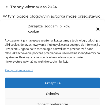
Trendy wiosna/lato 2024
W tym poście blogowym autorka może przedstawić
najgorętsze trendy na wiosnę i lato 2024. Na
Zarządzaj zgodami plików
przykład:
cookie
* Ubrania z nadrukami

Aby zapewnić jak najlepsze wrażenia, korzystamy z technologii, takich jak
* Zwiewne sukienki

pliki cookie, do przechowywania i/lub uzyskiwania dostępu do informacji o
* Jasne kolory

urządzeniu. Zgoda na te technologie pozwoli nam przetwarzać dane,
* Oversize

takie jak zachowanie podczas przeglądania lub unikalne identyfikatory na
tej stronie. Brak wyrażenia zgody lub wycofanie zgody może
niekorzystnie wpłynąć na niektóre cechy i funkcje.
Jak dobrać ubrania do swojej figury?
Zarządzaj serwisami
W tym poście blogowym autorka może przedstawić
kilka porad, jak dobrać ubrania do swojej figury. Na
Akceptuję
przykład:
Odmów
* Kobiety o sylwetce klepsydry mogą wybierać ubrania po
* Kobiety o sylwetce jabłko powinny wybierać ubrania, k
Zobacz preferencje
* Kobiety o sylwetce gruszka powinny wybierać ubrania, 