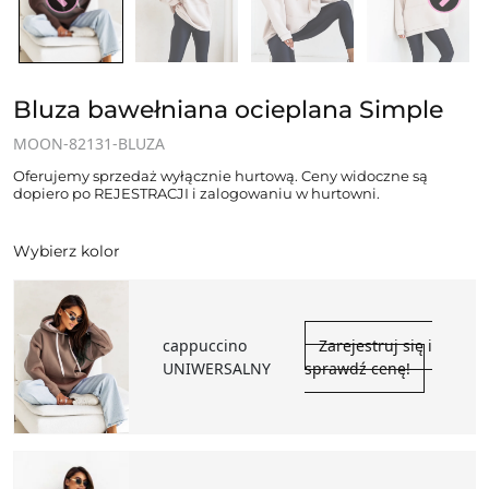
Bluza bawełniana ocieplana Simple
MOON-82131-BLUZA
Oferujemy sprzedaż wyłącznie hurtową. Ceny widoczne są
dopiero po REJESTRACJI i zalogowaniu w hurtowni.
Wybierz kolor
cappuccino
Zarejestruj się i
UNIWERSALNY
sprawdź cenę!