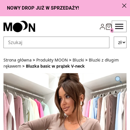
Przejdź do zawartości
0
Strona główna
>
Produkty MOON
>
Bluzki
>
Bluzki z długim
rękawem
> Bluzka basic w prążek V-neck