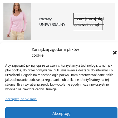
rozowy
Zarejestruj się i
UNIWERSALNY
sprawdź cenę!
Zarządzaj zgodami plików
cookie
zolty
Zarejestruj się i
Aby zapewnić jak najlepsze wrażenia, korzystamy z technologii, takich jak
UNIWERSALNY
sprawdź cenę!
pliki cookie, do przechowywania i/lub uzyskiwania dostępu do informacji o
urządzeniu. Zgoda na te technologie pozwoli nam przetwarzać dane, takie
jak zachowanie podczas przeglądania lub unikalne identyfikatory na tej
stronie. Brak wyrażenia zgody lub wycofanie zgody może niekorzystnie
wpłynąć na niektóre cechy i funkcje.
Zarządzaj serwisami
Dostęp do zdjęć i wideo produktów po złożeniu
zamówienia
Akceptuję
W mailu potwierdzającym zamówienie znajdziesz link