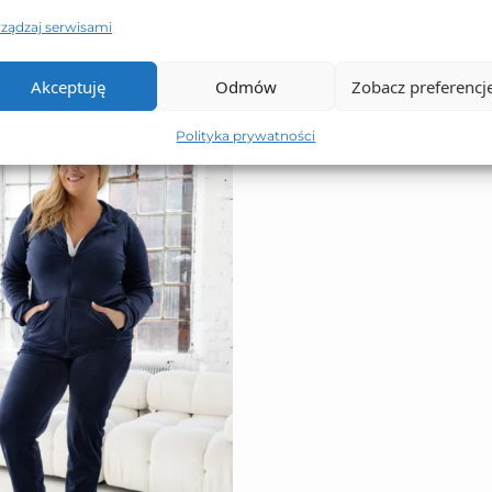
rządzaj serwisami
eż…
Akceptuję
Odmów
Zobacz preferencj
Polityka prywatności