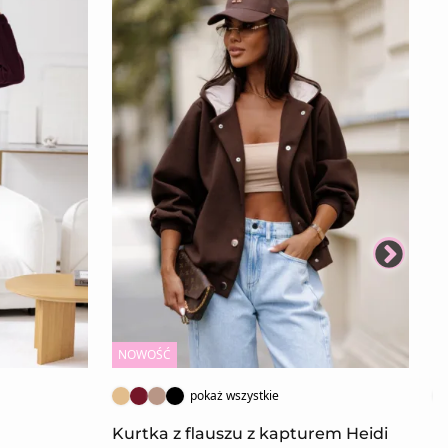
NOWOŚĆ
N
pokaż wszystkie
Kurtka z flauszu z kapturem Heidi
B