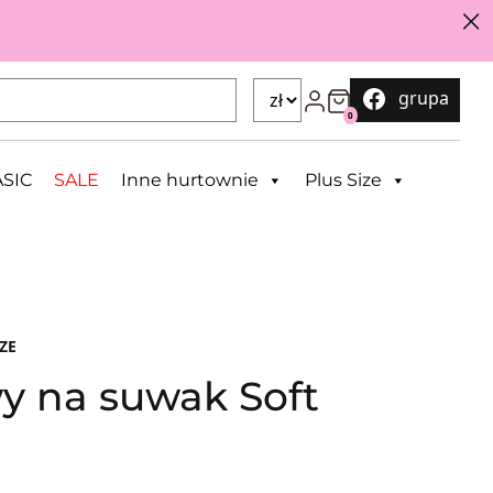
grupa
0
SIC
SALE
Inne hurtownie
Plus Size
ZE
y na suwak Soft