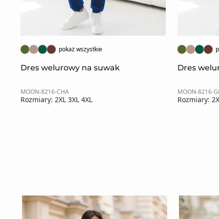
pokaż wszystkie
p
Dres welurowy na suwak
Dres welu
MOON-8216-CHA
MOON-8216-G
Rozmiary: 2XL 3XL 4XL
Rozmiary: 2X