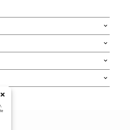
e,
te