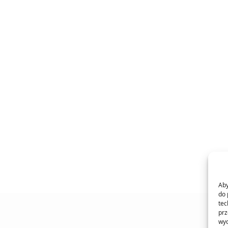
Aby
do 
tec
prz
wyc