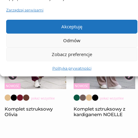
Zarządzaj serwisami
Akceptuję
Odmów
Zobacz preferencje
Polityka prywatności
NOWOŚĆ
NOWOŚĆ
pokaż wszystkie
pokaż wszystkie
Komplet sztruksowy
Komplet sztruksowy z
Olivia
kardiganem NOELLE