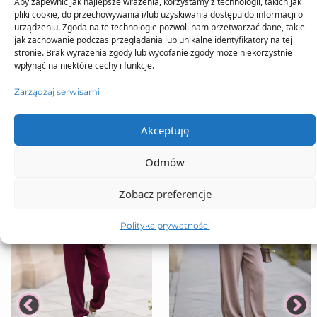
Aby zapewnić jak najlepsze wrażenia, korzystamy z technologii, takich jak
pliki cookie, do przechowywania i/lub uzyskiwania dostępu do informacji o
urządzeniu. Zgoda na te technologie pozwoli nam przetwarzać dane, takie
jak zachowanie podczas przeglądania lub unikalne identyfikatory na tej
stronie. Brak wyrażenia zgody lub wycofanie zgody może niekorzystnie
TO SIĘ TERAZ SPRZEDAJE
wpłynąć na niektóre cechy i funkcje.
Zarządzaj serwisami
Akceptuję
Odmów
Zobacz preferencje
Polityka prywatności