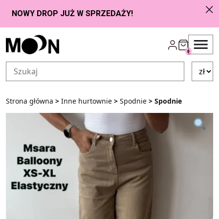
Przejdź do zawartości
0
Strona główna
>
Inne hurtownie
>
Spodnie
> Spodnie