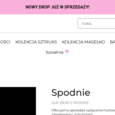
OŚCI
KOLEKCJA SZTRUKS
KOLEKCJA MASEŁKO
BA
Szwalnia
Spodnie
QUE-JM38-2-SPODNIE
Oferujemy sprzedaż wyłącznie hurtow
zalogowaniu w hurtowni.