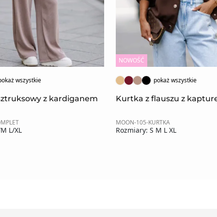
NOWOŚĆ
pokaż wszystkie
pokaż wszystkie
sztruksowy z kardiganem
Kurtka z flauszu z kaptu
OMPLET
MOON-105-KURTKA
/M L/XL
Rozmiary: S M L XL