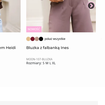
NOWOŚĆ
N
pokaż wszystkie
rem Heidi
Bluzka z falbanką Ines
K
MOON-107-BLUZKA
MO
Rozmiary: S M L XL
Ro