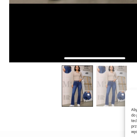
Aby
do 
tec
prz
wyc