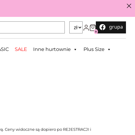
grupa
0
SIC
SALE
Inne hurtownie
Plus Size
ą. Ceny widoczne są dopiero po REJESTRACJI i