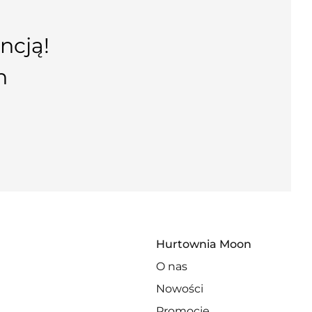
ncją!
n
Hurtownia Moon
O nas
Nowości
Promocje