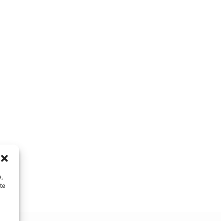
e,
te