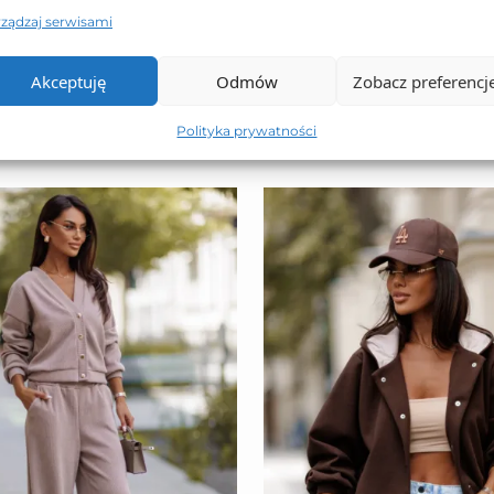
rządzaj serwisami
TO SIĘ TERAZ SPRZEDAJE
Akceptuję
Odmów
Zobacz preferencj
Polityka prywatności