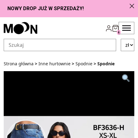
Przejdź do zawartości
0
Strona główna
>
Inne hurtownie
>
Spodnie
> Spodnie