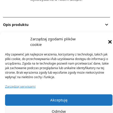
Opis produktu
Zarządzaj zgodami plików
Skład
cookie
Aby zapewnić jak najlepsze wrażenia, korzystamy z technologii, takich jak
Dostawa
pliki cookie, do przechowywania i/lub uzyskiwania dostępu do informacji o
urządzeniu. Zgoda na te technologie pozwoli nam przetwarzać dane, takie
jak zachowanie podczas przeglądania lub unikalne identyfikatory na tej
Dodatkowe informacje
stronie. Brak wyrażenia zgody lub wycofanie zgody może niekorzystnie
wpłynąć na niektóre cechy i funkcje.
Zarządzaj serwisami
Akceptuję
TO SIĘ TERAZ SPRZEDAJE
Odmów