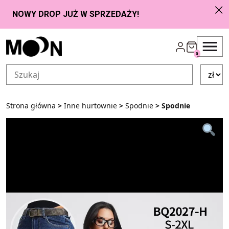
Przejdź do zawartości
0
Strona główna
>
Inne hurtownie
>
Spodnie
> Spodnie