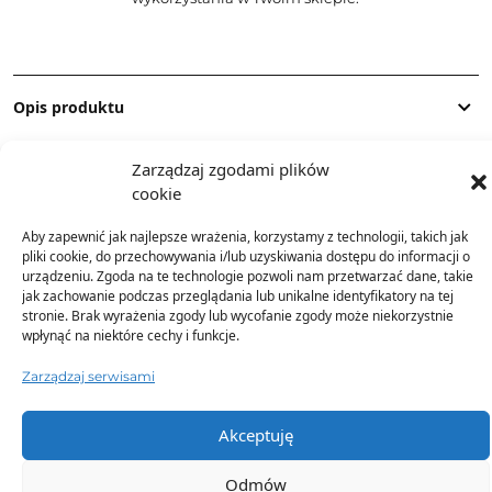
Opis produktu
Zarządzaj zgodami plików
Skład
cookie
Aby zapewnić jak najlepsze wrażenia, korzystamy z technologii, takich jak
Dostawa
pliki cookie, do przechowywania i/lub uzyskiwania dostępu do informacji o
urządzeniu. Zgoda na te technologie pozwoli nam przetwarzać dane, takie
jak zachowanie podczas przeglądania lub unikalne identyfikatory na tej
Dodatkowe informacje
stronie. Brak wyrażenia zgody lub wycofanie zgody może niekorzystnie
wpłynąć na niektóre cechy i funkcje.
Zarządzaj serwisami
Akceptuję
TO SIĘ TERAZ SPRZEDAJE
Odmów