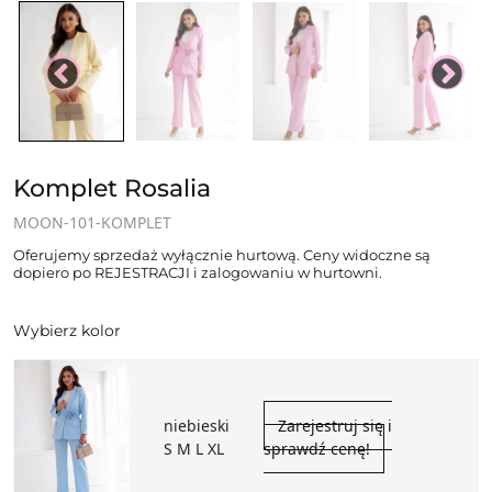
Komplet Rosalia
MOON-101-KOMPLET
Oferujemy sprzedaż wyłącznie hurtową. Ceny widoczne są
dopiero po REJESTRACJI i zalogowaniu w hurtowni.
Wybierz kolor
niebieski
Zarejestruj się i
S M L XL
sprawdź cenę!