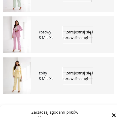
rozowy
Zarejestruj się i
S M L XL
sprawdź cenę!
zolty
Zarejestruj się i
S M L XL
sprawdź cenę!
Zarządzaj zgodami plików
Dostęp do zdjęć i wideo produktów po złożeniu