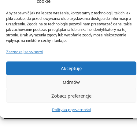
cookie
zamówienia
W mailu potwierdzającym zamówienie znajdziesz link
Aby zapewnić jak najlepsze wrażenia, korzystamy z technologii, takich jak
do materiałów marketingowych gotowych do
pliki cookie, do przechowywania i/lub uzyskiwania dostępu do informacji o
urządzeniu. Zgoda na te technologie pozwoli nam przetwarzać dane, takie
wykorzystania w Twoim sklepie.
jak zachowanie podczas przeglądania lub unikalne identyfikatory na tej
stronie. Brak wyrażenia zgody lub wycofanie zgody może niekorzystnie
wpłynąć na niektóre cechy i funkcje.
Zarządzaj serwisami
Opis produktu
Akceptuję
Skład
Odmów
Dostawa
Zobacz preferencje
Dodatkowe informacje
Polityka prywatności