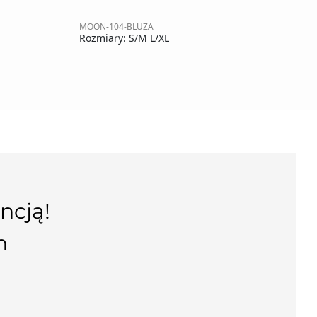
MOON-104-BLUZA
MO
Rozmiary: S/M L/XL
Ro
ncją!
n