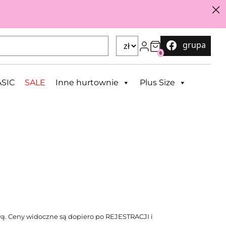
grupa
0
SIC
SALE
Inne hurtownie
Plus Size
ą. Ceny widoczne są dopiero po REJESTRACJI i