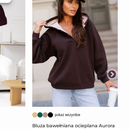
N
pokaż wszystkie
Bluza bawełniana ocieplana Aurora
K