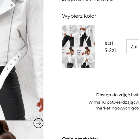
Wybierz kolor
ecri
Zar
S-2XL
Dostęp do zdjęć i w
W mailu potwierdzający
marketingowych goto