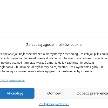
Zarządzaj zgodami plików cookie
 zapewnić jak najlepsze wrażenia, korzystamy z technologii, takich jak pliki cooki
przechowywania i/lub uzyskiwania dostępu do informacji o urządzeniu. Zgoda na 
hnologie pozwoli nam przetwarzać dane, takie jak zachowanie podczas
eglądania lub unikalne identyfikatory na tej stronie. Brak wyrażenia zgody lub
TO SIĘ TERAZ SPRZEDAJE
ofanie zgody może niekorzystnie wpłynąć na niektóre cechy i funkcje.
rządzaj serwisami
Akceptuję
Odmów
Zobacz preferencj
Polityka prywatności