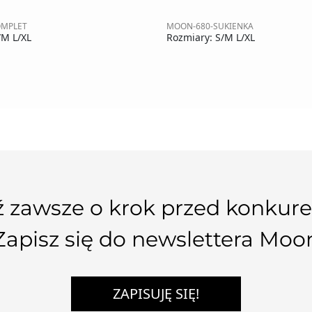
OMPLET
MOON-680-SUKIENKA
/M L/XL
Rozmiary: S/M L/XL
 zawsze o krok przed konkure
Zapisz się do newslettera Moo
ZAPISUJĘ SIĘ!