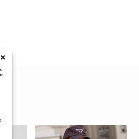
e,
te
e