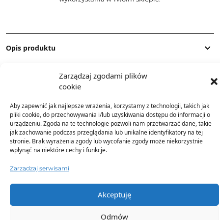
Opis produktu
Zarządzaj zgodami plików
Skład
cookie
Aby zapewnić jak najlepsze wrażenia, korzystamy z technologii, takich jak
Dostawa
pliki cookie, do przechowywania i/lub uzyskiwania dostępu do informacji o
urządzeniu. Zgoda na te technologie pozwoli nam przetwarzać dane, takie
jak zachowanie podczas przeglądania lub unikalne identyfikatory na tej
Dodatkowe informacje
stronie. Brak wyrażenia zgody lub wycofanie zgody może niekorzystnie
wpłynąć na niektóre cechy i funkcje.
Zarządzaj serwisami
Akceptuję
TO SIĘ TERAZ SPRZEDAJE
Odmów