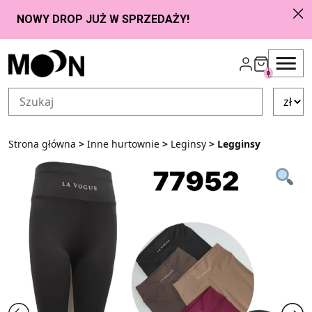
Przejdź do zawartości
0
Strona główna
>
Inne hurtownie
>
Leginsy
> Legginsy