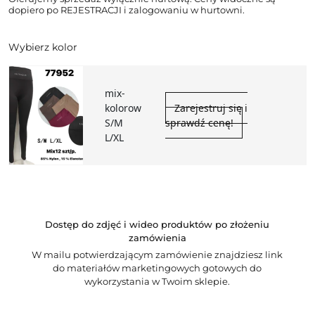
dopiero po REJESTRACJI i zalogowaniu w hurtowni.
Wybierz kolor
mix-
kolorow
Zarejestruj się i
S/M
sprawdź cenę!
L/XL
Dostęp do zdjęć i wideo produktów po złożeniu
zamówienia
W mailu potwierdzającym zamówienie znajdziesz link
do materiałów marketingowych gotowych do
wykorzystania w Twoim sklepie.