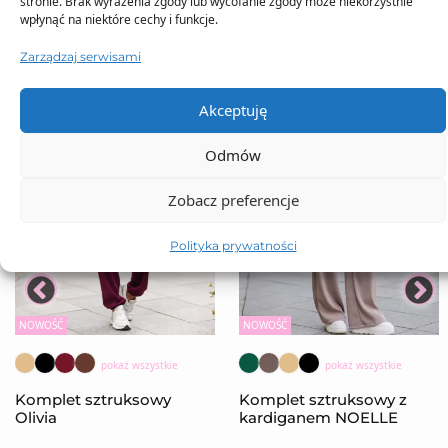
stronie. Brak wyrażenia zgody lub wycofanie zgody może niekorzystnie
wpłynąć na niektóre cechy i funkcje.
Zarządzaj serwisami
Akceptuję
Odmów
Zobacz preferencje
Polityka prywatności
NOWOŚĆ
NOWOŚĆ
pokaż wszystkie
pokaż wszystkie
Komplet sztruksowy
Komplet sztruksowy z
Olivia
kardiganem NOELLE