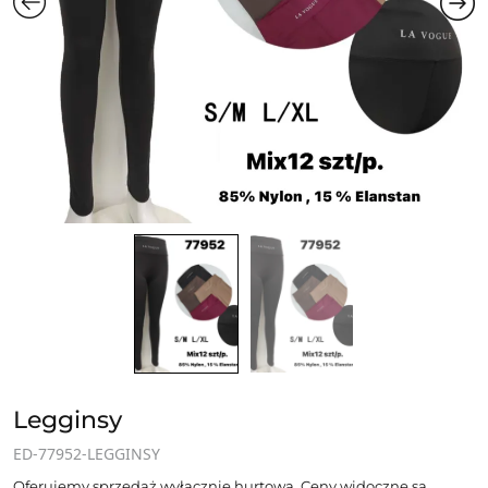
Legginsy
ED-77952-LEGGINSY
Oferujemy sprzedaż wyłącznie hurtową. Ceny widoczne są