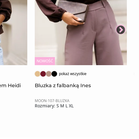
NOWOŚĆ
N
pokaż wszystkie
rem Heidi
Bluzka z falbanką Ines
K
MOON-107-BLUZKA
MO
Rozmiary: S M L XL
Ro