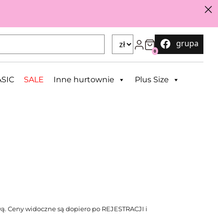
grupa
0
SIC
SALE
Inne hurtownie
Plus Size
ą. Ceny widoczne są dopiero po REJESTRACJI i