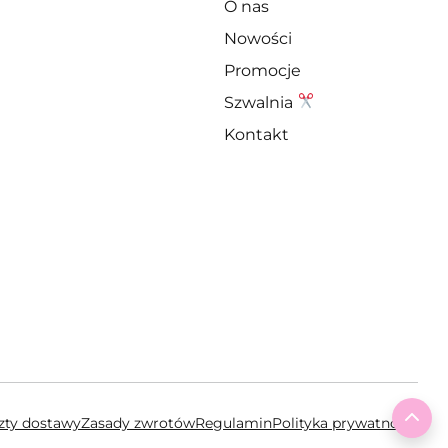
O nas
Nowości
Promocje
Szwalnia
Kontakt
To 
szty dostawy
Zasady zwrotów
Regulamin
Polityka prywatności