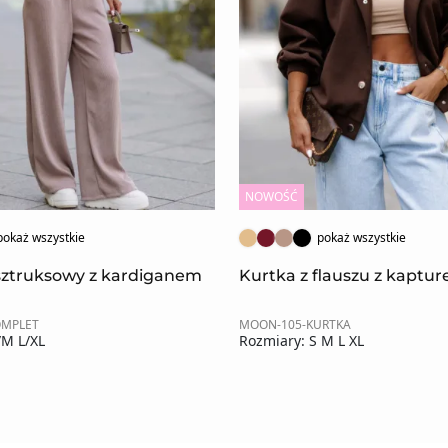
NOWOŚĆ
pokaż wszystkie
pokaż wszystkie
sztruksowy z kardiganem
Kurtka z flauszu z kaptu
OMPLET
MOON-105-KURTKA
/M L/XL
Rozmiary: S M L XL