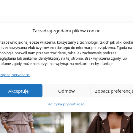
Zarządzaj zgodami plików cookie
TO SIĘ TERAZ SPRZEDAJE
 zapewnić jak najlepsze wrażenia, korzystamy z technologii, takich jak pliki cooki
przechowywania i/lub uzyskiwania dostępu do informacji o urządzeniu. Zgoda na 
hnologie pozwoli nam przetwarzać dane, takie jak zachowanie podczas
eglądania lub unikalne identyfikatory na tej stronie. Brak wyrażenia zgody lub
ofanie zgody może niekorzystnie wpłynąć na niektóre cechy i funkcje.
rządzaj serwisami
Akceptuję
Odmów
Zobacz preferencj
Polityka prywatności