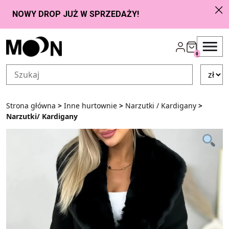
Przejdź do zawartości
0
Strona główna
>
Inne hurtownie
>
Narzutki / Kardigany
>
Narzutki/ Kardigany