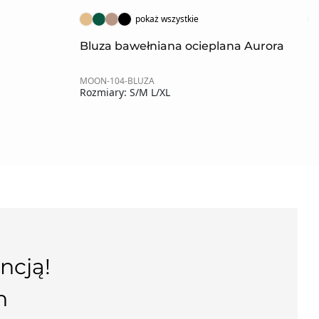
pokaż wszystkie
Bluza bawełniana ocieplana Aurora
K
MOON-104-BLUZA
MO
Rozmiary: S/M L/XL
Ro
ncją!
n