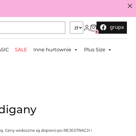
grupa
0
SIC
SALE
Inne hurtownie
Plus Size
rdigany
ą. Ceny widoczne są dopiero po REJESTRACJI i