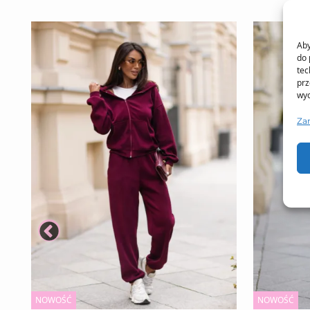
Aby
do 
tec
prz
wyc
Za
NOWOŚĆ
NOWOŚĆ