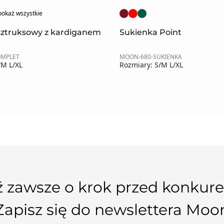
pokaż wszystkie
sztruksowy z kardiganem
Sukienka Point
OMPLET
MOON-680-SUKIENKA
/M L/XL
Rozmiary: S/M L/XL
 zawsze o krok przed konkure
Zapisz się do newslettera Moo