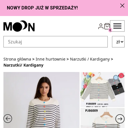
Przejdź do zawartości
0
Strona główna
>
Inne hurtownie
>
Narzutki / Kardigany
>
Narzutki/ Kardigany