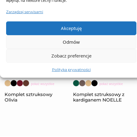
wpłynąć na niektóre cechy i funkcje.
Zarządzaj serwisami
Akceptuję
Odmów
Zobacz preferencje
Polityka prywatności
NOWOŚĆ
NOWOŚĆ
pokaż wszystkie
pokaż wszystkie
Komplet sztruksowy
Komplet sztruksowy z
Olivia
kardiganem NOELLE