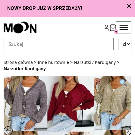
Przejdź do zawartości
0
Strona główna
>
Inne hurtownie
>
Narzutki / Kardigany
>
Narzutki/ Kardigany