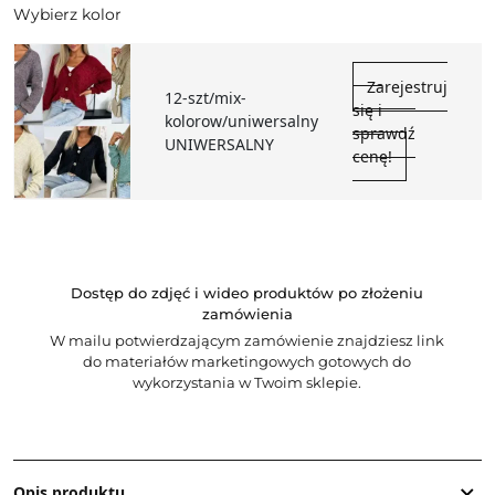
Wybierz kolor
Zarejestruj
12-szt/mix-
się i
kolorow/uniwersalny
sprawdź
UNIWERSALNY
cenę!
Dostęp do zdjęć i wideo produktów po złożeniu
zamówienia
W mailu potwierdzającym zamówienie znajdziesz link
do materiałów marketingowych gotowych do
wykorzystania w Twoim sklepie.
Opis produktu