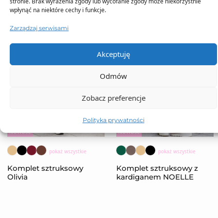
stronie. Brak wyrażenia zgody lub wycofanie zgody może niekorzystnie
wpłynąć na niektóre cechy i funkcje.
Zarządzaj serwisami
Akceptuję
Odmów
Zobacz preferencje
Polityka prywatności
NOWOŚĆ
NOWOŚĆ
pokaż wszystkie
pokaż wszystkie
Komplet sztruksowy
Komplet sztruksowy z
Olivia
kardiganem NOELLE