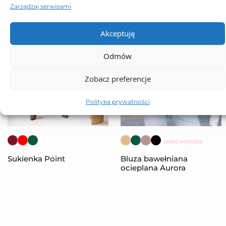
Zarządzaj serwisami
Akceptuję
Odmów
Zobacz preferencje
Polityka prywatności
pokaż wszystkie
Sukienka Point
Bluza bawełniana
ocieplana Aurora