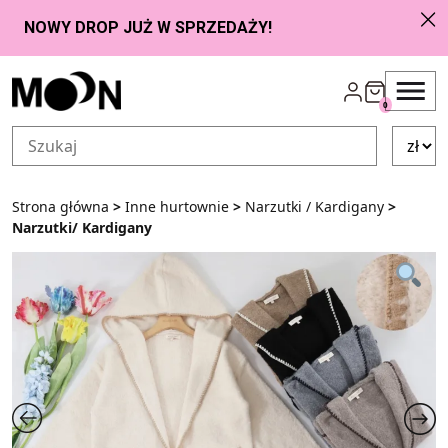
Przejdź do zawartości
0
Strona główna
>
Inne hurtownie
>
Narzutki / Kardigany
>
Narzutki/ Kardigany