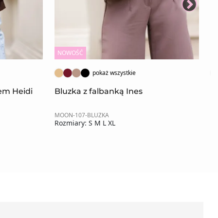
NOWOŚĆ
N
pokaż wszystkie
rem Heidi
Bluzka z falbanką Ines
B
MOON-107-BLUZKA
MO
Rozmiary: S M L XL
Ro