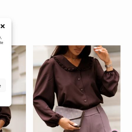
e,
te
e