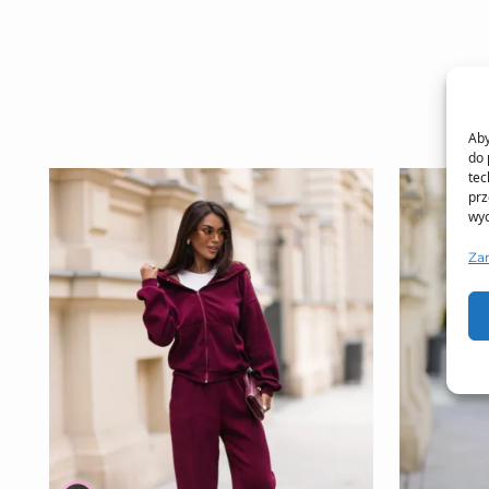
Aby
do 
tec
prz
wyc
Za