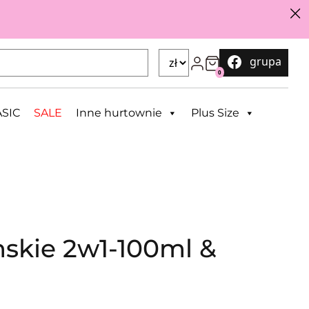
grupa
0
SIC
SALE
Inne hurtownie
Plus Size
skie 2w1-100ml &