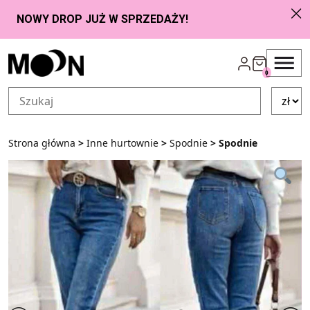
Przejdź do zawartości
0
Strona główna
>
Inne hurtownie
>
Spodnie
> Spodnie