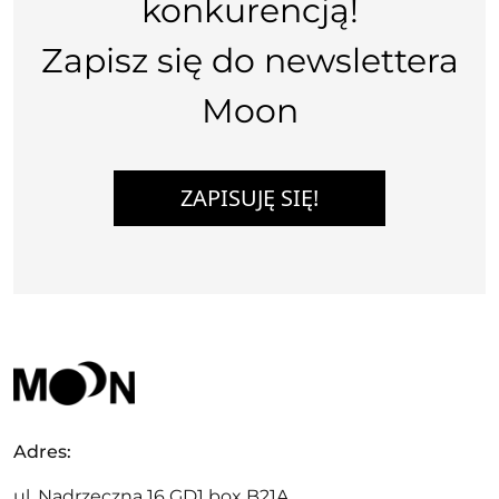
konkurencją!
Zapisz się do newslettera
Moon
ZAPISUJĘ SIĘ!
Adres:
ul. Nadrzeczna 16 GD1 box B21A