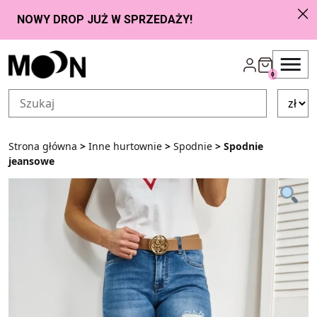
Przejdź do zawartości
0
Strona główna
>
Inne hurtownie
>
Spodnie
> Spodnie
jeansowe