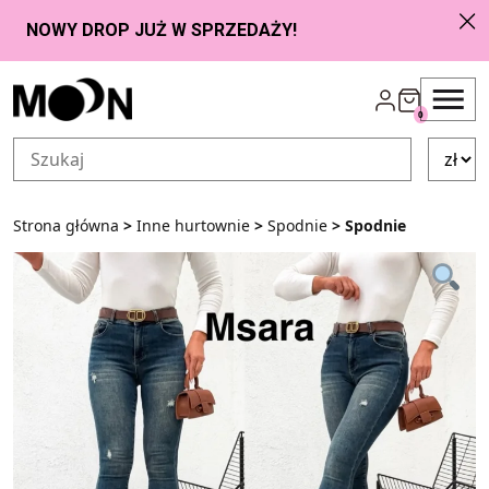
Przejdź do zawartości
0
Strona główna
>
Inne hurtownie
>
Spodnie
> Spodnie