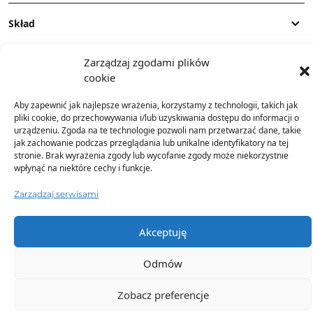
Skład
Zarządzaj zgodami plików
Dostawa
cookie
Aby zapewnić jak najlepsze wrażenia, korzystamy z technologii, takich jak
Dodatkowe informacje
pliki cookie, do przechowywania i/lub uzyskiwania dostępu do informacji o
urządzeniu. Zgoda na te technologie pozwoli nam przetwarzać dane, takie
jak zachowanie podczas przeglądania lub unikalne identyfikatory na tej
stronie. Brak wyrażenia zgody lub wycofanie zgody może niekorzystnie
wpłynąć na niektóre cechy i funkcje.
Zarządzaj serwisami
TO SIĘ TERAZ SPRZEDAJE
Akceptuję
Odmów
Zobacz preferencje