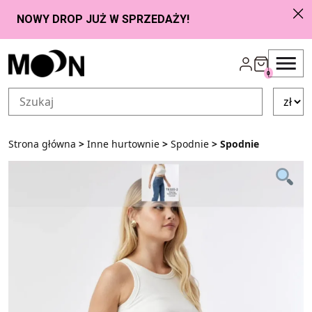
Przejdź do zawartości
0
Strona główna
>
Inne hurtownie
>
Spodnie
> Spodnie