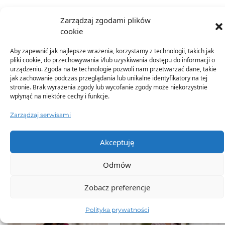
Zarządzaj zgodami plików
Dostawa
cookie
Aby zapewnić jak najlepsze wrażenia, korzystamy z technologii, takich jak
Dodatkowe informacje
pliki cookie, do przechowywania i/lub uzyskiwania dostępu do informacji o
urządzeniu. Zgoda na te technologie pozwoli nam przetwarzać dane, takie
jak zachowanie podczas przeglądania lub unikalne identyfikatory na tej
stronie. Brak wyrażenia zgody lub wycofanie zgody może niekorzystnie
wpłynąć na niektóre cechy i funkcje.
Zarządzaj serwisami
TO SIĘ TERAZ SPRZEDAJE
Akceptuję
Odmów
Zobacz preferencje
Polityka prywatności