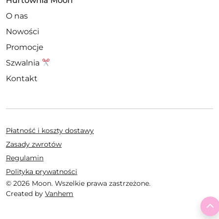
Hurtownia Moon
O nas
Nowości
Promocje
Szwalnia
Kontakt
Płatność i koszty dostawy
Zasady zwrotów
Regulamin
Polityka prywatności
© 2026 Moon. Wszelkie prawa zastrzeżone.
Created by
Vanhem
T