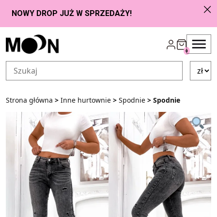
Przejdź do zawartości
0
Strona główna
>
Inne hurtownie
>
Spodnie
> Spodnie