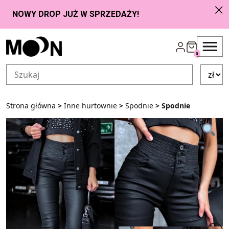
Przejdź do zawartości
0
Strona główna
>
Inne hurtownie
>
Spodnie
> Spodnie