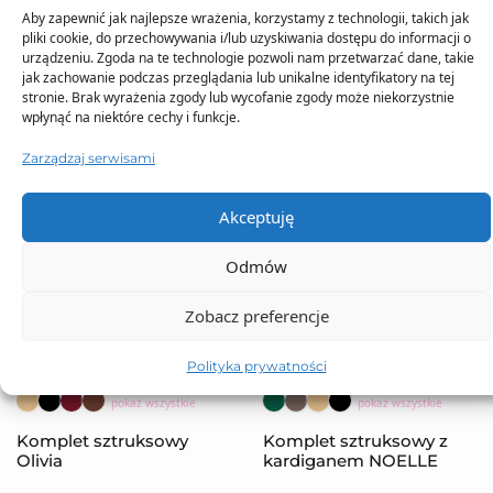
Aby zapewnić jak najlepsze wrażenia, korzystamy z technologii, takich jak
pliki cookie, do przechowywania i/lub uzyskiwania dostępu do informacji o
urządzeniu. Zgoda na te technologie pozwoli nam przetwarzać dane, takie
jak zachowanie podczas przeglądania lub unikalne identyfikatory na tej
stronie. Brak wyrażenia zgody lub wycofanie zgody może niekorzystnie
wpłynąć na niektóre cechy i funkcje.
Zarządzaj serwisami
Akceptuję
Odmów
Zobacz preferencje
NOWOŚĆ
NOWOŚĆ
Polityka prywatności
pokaż wszystkie
pokaż wszystkie
Komplet sztruksowy
Komplet sztruksowy z
Olivia
kardiganem NOELLE