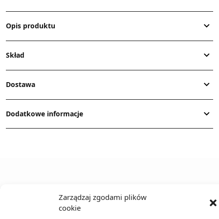
Opis produktu
Skład
Dostawa
Dodatkowe informacje
TO SIĘ TERAZ SPRZEDAJE
Zarządzaj zgodami plików
cookie