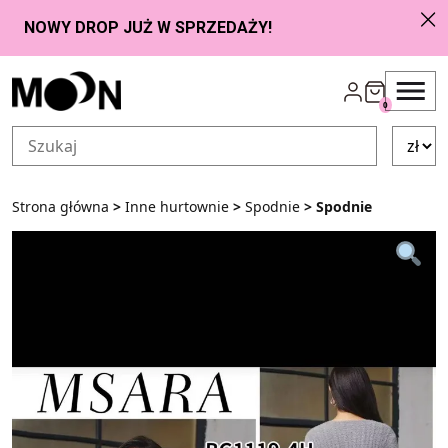
Przejdź do zawartości
0
Strona główna
>
Inne hurtownie
>
Spodnie
> Spodnie