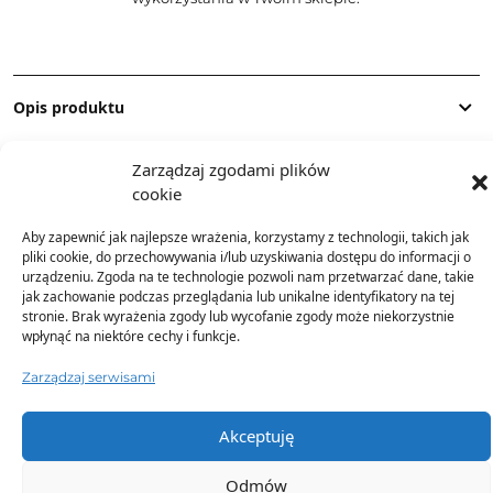
Opis produktu
Zarządzaj zgodami plików
Skład
cookie
Aby zapewnić jak najlepsze wrażenia, korzystamy z technologii, takich jak
Dostawa
pliki cookie, do przechowywania i/lub uzyskiwania dostępu do informacji o
urządzeniu. Zgoda na te technologie pozwoli nam przetwarzać dane, takie
jak zachowanie podczas przeglądania lub unikalne identyfikatory na tej
Dodatkowe informacje
stronie. Brak wyrażenia zgody lub wycofanie zgody może niekorzystnie
wpłynąć na niektóre cechy i funkcje.
Zarządzaj serwisami
Akceptuję
TO SIĘ TERAZ SPRZEDAJE
Odmów