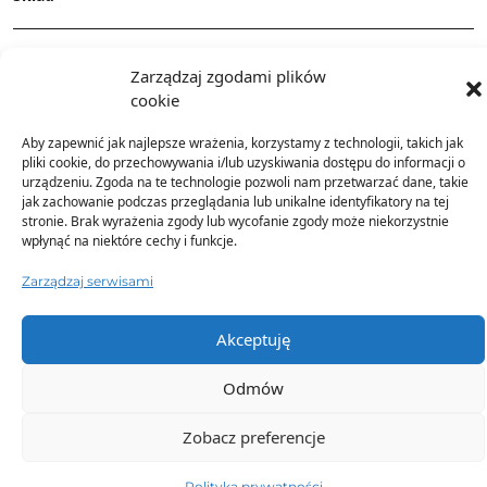
Dostawa
Zarządzaj zgodami plików
cookie
Dodatkowe informacje
Aby zapewnić jak najlepsze wrażenia, korzystamy z technologii, takich jak
pliki cookie, do przechowywania i/lub uzyskiwania dostępu do informacji o
urządzeniu. Zgoda na te technologie pozwoli nam przetwarzać dane, takie
jak zachowanie podczas przeglądania lub unikalne identyfikatory na tej
stronie. Brak wyrażenia zgody lub wycofanie zgody może niekorzystnie
wpłynąć na niektóre cechy i funkcje.
Zarządzaj serwisami
TO SIĘ TERAZ SPRZEDAJE
Akceptuję
Odmów
Zobacz preferencje
Polityka prywatności