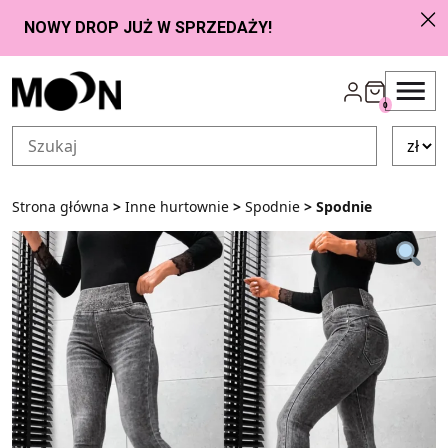
Przejdź do zawartości
0
Strona główna
>
Inne hurtownie
>
Spodnie
> Spodnie