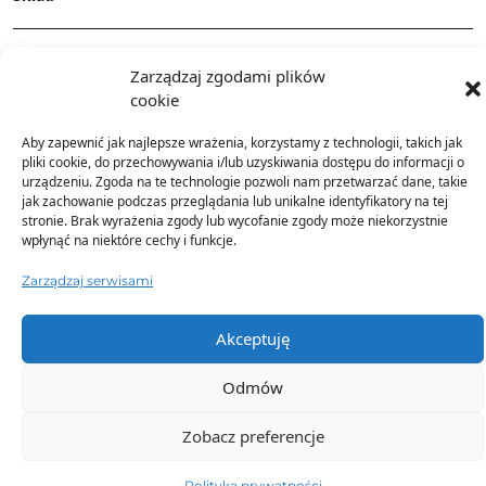
Dostawa
Zarządzaj zgodami plików
cookie
Dodatkowe informacje
Aby zapewnić jak najlepsze wrażenia, korzystamy z technologii, takich jak
pliki cookie, do przechowywania i/lub uzyskiwania dostępu do informacji o
urządzeniu. Zgoda na te technologie pozwoli nam przetwarzać dane, takie
jak zachowanie podczas przeglądania lub unikalne identyfikatory na tej
stronie. Brak wyrażenia zgody lub wycofanie zgody może niekorzystnie
wpłynąć na niektóre cechy i funkcje.
Zarządzaj serwisami
TO SIĘ TERAZ SPRZEDAJE
Akceptuję
Odmów
Zobacz preferencje
Polityka prywatności