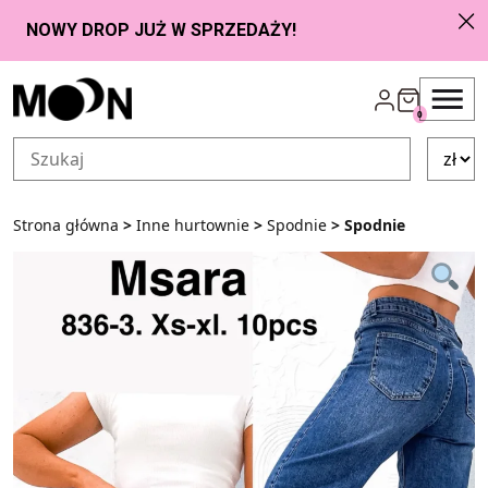
Przejdź do zawartości
0
Strona główna
>
Inne hurtownie
>
Spodnie
> Spodnie