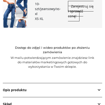
10-
Zarejestruj się
szt/jeansowy/xs-
i sprawdź
xl
cenę!
XS-XL
Dostęp do zdjęć i wideo produktów po złożeniu
zamówienia
W mailu potwierdzającym zamówienie znajdziesz link
do materiałów marketingowych gotowych do
wykorzystania w Twoim sklepie.
Opis produktu
Skład