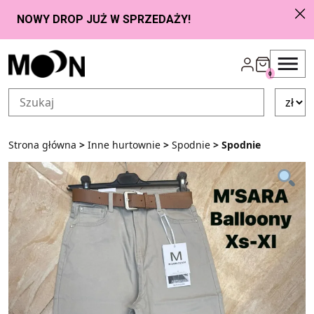
Przejdź do zawartości
0
Strona główna
>
Inne hurtownie
>
Spodnie
> Spodnie