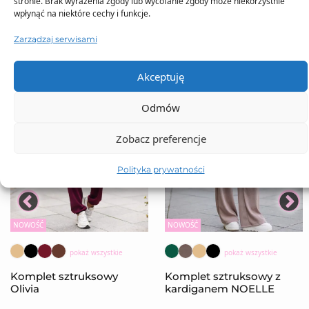
stronie. Brak wyrażenia zgody lub wycofanie zgody może niekorzystnie
wpłynąć na niektóre cechy i funkcje.
Zarządzaj serwisami
Akceptuję
Odmów
Zobacz preferencje
Polityka prywatności
NOWOŚĆ
NOWOŚĆ
pokaż wszystkie
pokaż wszystkie
Komplet sztruksowy
Komplet sztruksowy z
Olivia
kardiganem NOELLE