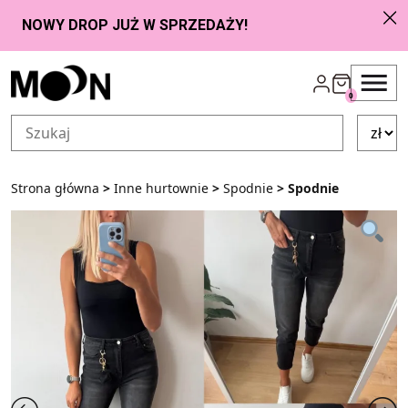
Przejdź do zawartości
0
Strona główna
>
Inne hurtownie
>
Spodnie
> Spodnie