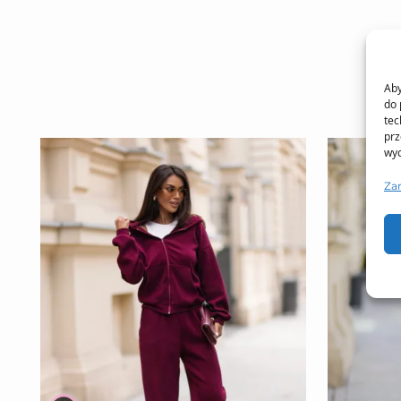
Aby
do 
tec
prz
wyc
Za