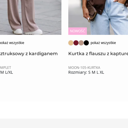
NOWOŚĆ
pokaż wszystkie
pokaż wszystkie
sztruksowy z kardiganem
Kurtka z flauszu z kaptu
OMPLET
MOON-105-KURTKA
/M L/XL
Rozmiary: S M L XL