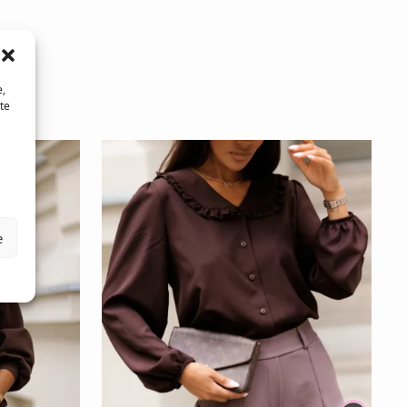
e,
te
e