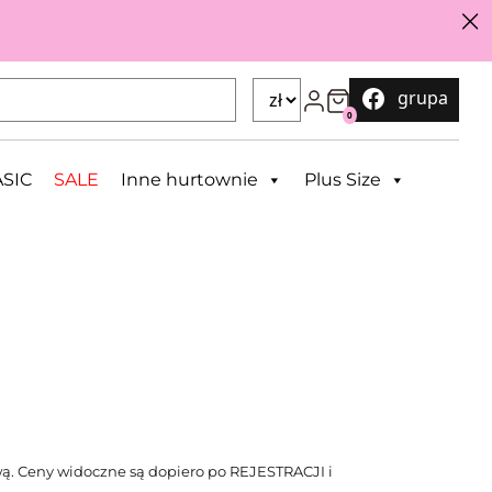
grupa
0
SIC
SALE
Inne hurtownie
Plus Size
ą. Ceny widoczne są dopiero po REJESTRACJI i