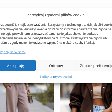
TO SIĘ TERAZ SPRZEDAJE
Zarządzaj zgodami plików cookie
 zapewnić jak najlepsze wrażenia, korzystamy z technologii, takich jak pliki cooki
przechowywania i/lub uzyskiwania dostępu do informacji o urządzeniu. Zgoda na 
hnologie pozwoli nam przetwarzać dane, takie jak zachowanie podczas
eglądania lub unikalne identyfikatory na tej stronie. Brak wyrażenia zgody lub
ofanie zgody może niekorzystnie wpłynąć na niektóre cechy i funkcje.
rządzaj serwisami
Akceptuję
Odmów
Zobacz preferencj
Polityka prywatności