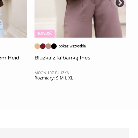
NOWOŚĆ
N
pokaż wszystkie
rem Heidi
Bluzka z falbanką Ines
B
MOON-107-BLUZKA
MO
Rozmiary: S M L XL
Ro