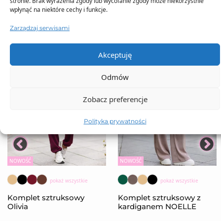
stronie. Brak wyrażenia zgody lub wycofanie zgody może niekorzystnie
wpłynąć na niektóre cechy i funkcje.
Zarządzaj serwisami
Akceptuję
Odmów
Zobacz preferencje
Polityka prywatności
NOWOŚĆ
NOWOŚĆ
pokaż wszystkie
pokaż wszystkie
Komplet sztruksowy
Komplet sztruksowy z
Olivia
kardiganem NOELLE