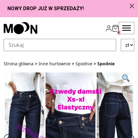
Przejdź do zawartości
0
Strona główna
>
Inne hurtownie
>
Spodnie
> Spodnie