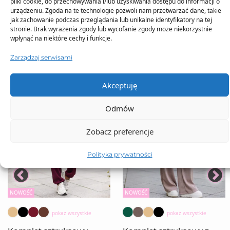
pliki cookie, do przechowywania i/lub uzyskiwania dostępu do informacji o
urządzeniu. Zgoda na te technologie pozwoli nam przetwarzać dane, takie
jak zachowanie podczas przeglądania lub unikalne identyfikatory na tej
stronie. Brak wyrażenia zgody lub wycofanie zgody może niekorzystnie
wpłynąć na niektóre cechy i funkcje.
Zarządzaj serwisami
Akceptuję
Odmów
Zobacz preferencje
Polityka prywatności
NOWOŚĆ
NOWOŚĆ
pokaż wszystkie
pokaż wszystkie