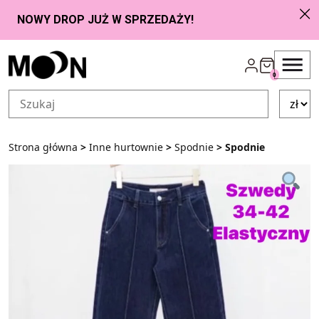
Przejdź do zawartości
0
Strona główna
>
Inne hurtownie
>
Spodnie
> Spodnie