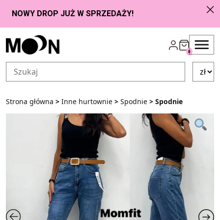
Przejdź do zawartości
0
Strona główna
>
Inne hurtownie
>
Spodnie
> Spodnie