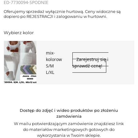
ED-7730094-SPODNIE
Oferujemy sprzedaż wyłącznie hurtową. Ceny widoczne są
dopiero po REJESTRACJI i zalogowaniu w hurtowni.
Wybierz kolor
mix-
kolorow
Zarejestruj się i
S/M
sprawdź cenę!
L/XL
Dostęp do zdjęć i wideo produktów po złożeniu
zamówienia
W mailu potwierdzającym zamówienie znajdziesz link
do materiałów marketingowych gotowych do
wykorzystania w Twoim sklepie.