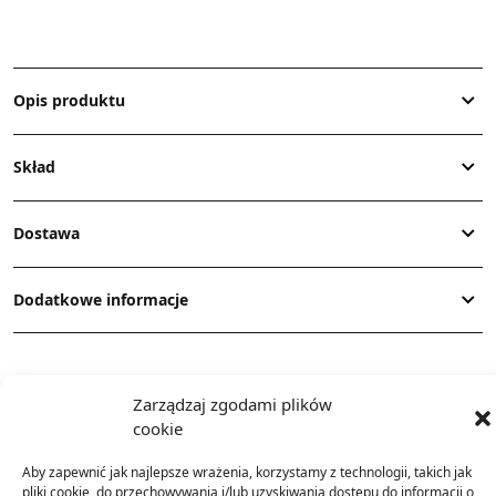
Opis produktu
Skład
Dostawa
Dodatkowe informacje
Zarządzaj zgodami plików
cookie
Aby zapewnić jak najlepsze wrażenia, korzystamy z technologii, takich jak
TO SIĘ TERAZ SPRZEDAJE
pliki cookie, do przechowywania i/lub uzyskiwania dostępu do informacji o