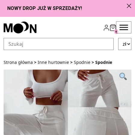
Przejdź do zawartości
0
Strona główna
>
Inne hurtownie
>
Spodnie
> Spodnie