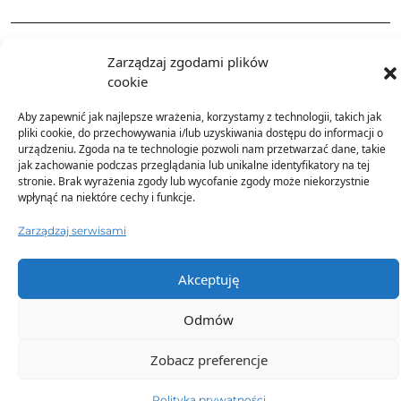
Dostawa
Zarządzaj zgodami plików
cookie
Dodatkowe informacje
Aby zapewnić jak najlepsze wrażenia, korzystamy z technologii, takich jak
pliki cookie, do przechowywania i/lub uzyskiwania dostępu do informacji o
urządzeniu. Zgoda na te technologie pozwoli nam przetwarzać dane, takie
jak zachowanie podczas przeglądania lub unikalne identyfikatory na tej
stronie. Brak wyrażenia zgody lub wycofanie zgody może niekorzystnie
wpłynąć na niektóre cechy i funkcje.
Zarządzaj serwisami
TO SIĘ TERAZ SPRZEDAJE
Akceptuję
Odmów
Zobacz preferencje
Polityka prywatności