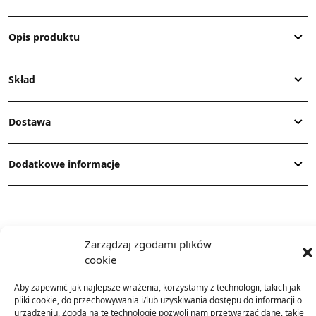
Opis produktu
Skład
Dostawa
Dodatkowe informacje
Zarządzaj zgodami plików
cookie
TO SIĘ TERAZ SPRZEDAJE
Aby zapewnić jak najlepsze wrażenia, korzystamy z technologii, takich jak
pliki cookie, do przechowywania i/lub uzyskiwania dostępu do informacji o
urządzeniu. Zgoda na te technologie pozwoli nam przetwarzać dane, takie