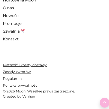
Hurtownia Moon
O nas
Nowości
Promocje
Szwalnia
Kontakt
Płatność i koszty dostawy
Zasady zwrotów
Regulamin
Polityka prywatności
© 2026 Moon. Wszelkie prawa zastrzeżone.
Created by
Vanhem
T