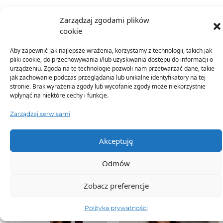
Zarządzaj zgodami plików
Dostawa
cookie
Aby zapewnić jak najlepsze wrażenia, korzystamy z technologii, takich jak
Dodatkowe informacje
pliki cookie, do przechowywania i/lub uzyskiwania dostępu do informacji o
urządzeniu. Zgoda na te technologie pozwoli nam przetwarzać dane, takie
jak zachowanie podczas przeglądania lub unikalne identyfikatory na tej
stronie. Brak wyrażenia zgody lub wycofanie zgody może niekorzystnie
wpłynąć na niektóre cechy i funkcje.
Zarządzaj serwisami
TO SIĘ TERAZ SPRZEDAJE
Akceptuję
Odmów
Zobacz preferencje
Polityka prywatności