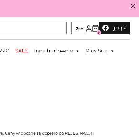
grupa
0
SIC
SALE
Inne hurtownie
Plus Size
ą. Ceny widoczne są dopiero po REJESTRACJI i