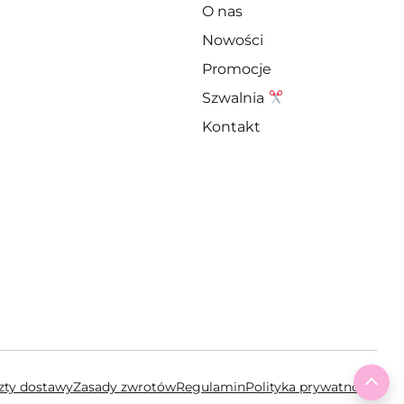
O nas
Nowości
Promocje
Szwalnia
Kontakt
To 
szty dostawy
Zasady zwrotów
Regulamin
Polityka prywatności