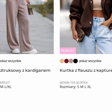
NOWOŚĆ
pokaż wszystkie
pokaż wszystkie
sztruksowy z kardiganem
Kurtka z flauszu z kaptu
OMPLET
MOON-105-KURTKA
/M L/XL
Rozmiary: S M L XL