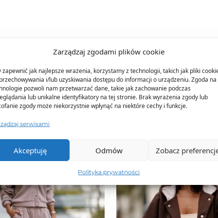
Zarządzaj zgodami plików cookie
TO SIĘ TERAZ SPRZEDAJE
 zapewnić jak najlepsze wrażenia, korzystamy z technologii, takich jak pliki cooki
przechowywania i/lub uzyskiwania dostępu do informacji o urządzeniu. Zgoda na 
hnologie pozwoli nam przetwarzać dane, takie jak zachowanie podczas
eglądania lub unikalne identyfikatory na tej stronie. Brak wyrażenia zgody lub
ofanie zgody może niekorzystnie wpłynąć na niektóre cechy i funkcje.
rządzaj serwisami
Akceptuję
Odmów
Zobacz preferencj
Polityka prywatności