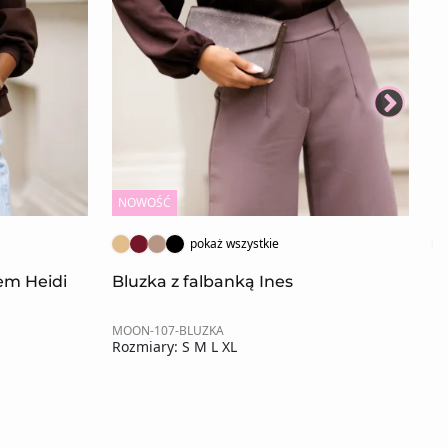
NOWOŚĆ
N
pokaż wszystkie
rem Heidi
Bluzka z falbanką Ines
K
MOON-107-BLUZKA
MO
Rozmiary: S M L XL
Ro