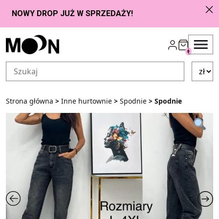
Przejdź do zawartości
0
Strona główna
>
Inne hurtownie
>
Spodnie
> Spodnie